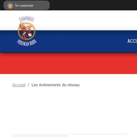
Panneau de gestion des cookies
Se connecter
ACC
Accueil
Les évènements du réseau