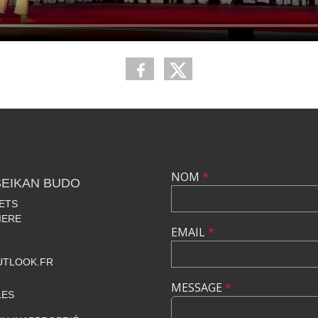
NOM
*
EIKAN BUDO
NETS
IERE
EMAIL
*
UTLOOK.FR
MESSAGE
*
LES