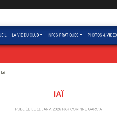
UEIL
LA VIE DU CLUB
INFOS PRATIQUES
PHOTOS & VIDÉ
Iaï
IAÏ
PUBLIÉE LE
11 JANV. 2026
PAR CORINNE GARCIA